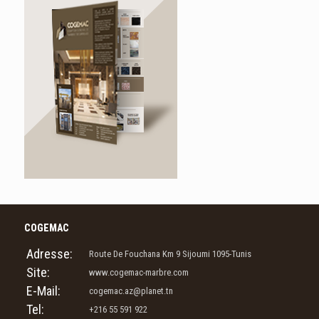
COGEMAC
Adresse:
Route De Fouchana Km 9 Sijoumi 1095-Tunis
Site:
www.cogemac-marbre.com
E-Mail:
cogemac.az@planet.tn
Tel:
+216 55 591 922