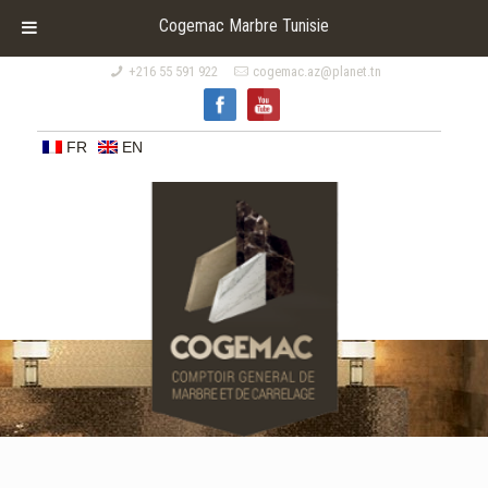
Cogemac Marbre Tunisie
+216 55 591 922
cogemac.az@planet.tn
FR
EN