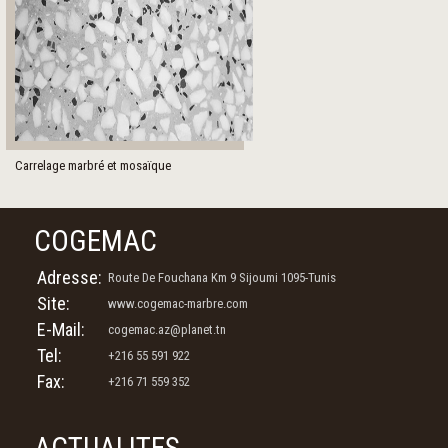
Carrelage marbré et mosaïque
COGEMAC
Adresse:
Route De Fouchana Km 9 Sijoumi 1095-Tunis
Site:
www.cogemac-marbre.com
E-Mail:
cogemac.az@planet.tn
Tel:
+216 55 591 922
Fax:
+216 71 559 352
ACTUALITES