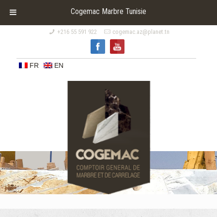
Cogemac Marbre Tunisie
+216 55 591 922
cogemac.az@planet.tn
FR
EN