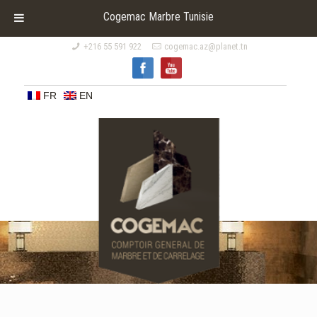
Cogemac Marbre Tunisie
+216 55 591 922
cogemac.az@planet.tn
FR
EN